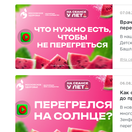
07.08
Врач
пере
В наш
Детск
Башля
#На се
06.08
Как 
до п
В нов
мног
Зенфи
перег