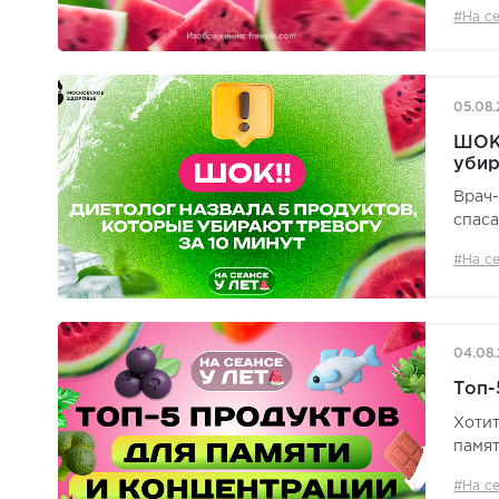
#На се
05.08
ШОК!
убир
Врач-
спаса
#На се
04.08
Топ-
Хотит
памя
#На се