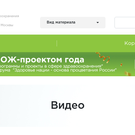
воохранения
Вид материала
я Москвы
Кор
Видео