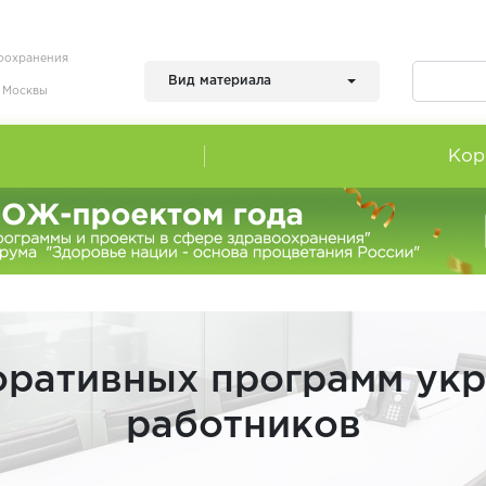
воохранения
Вид материала
я Москвы
Кор
работников