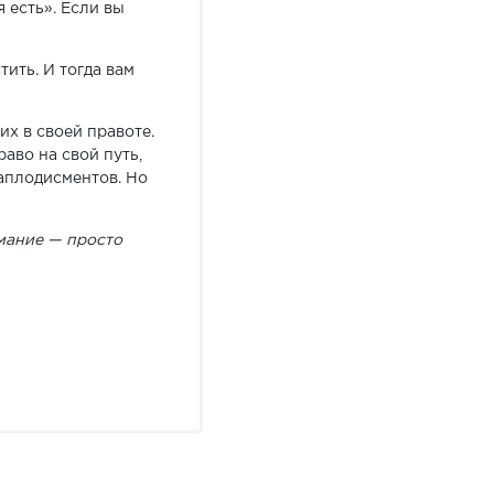
я есть». Если вы
тить. И тогда вам
х в своей правоте.
аво на свой путь,
 аплодисментов. Но
мание — просто