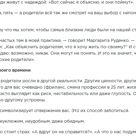
и живут с надеждой: «Вот сейчас я объясню, и они поймут».
а, пять — а родители всё так же смотрят на ваш выбор с неп
му что мы хотим, чтобы самые близкие люди были на нашей с
 частых тем в моей практике, — говорит Маргарита Руденко. 
м: „Как объяснить родителям, что я хочу жить по-своему?“ И
 даю: возможно, никак. Они могут не понять. И это не значит,
охие родители».
воего времени
 родители росли в другой реальности. Другие ценности, друг
что для вас очевидно (фриланс, смена профессии в 25 лет, жиз
часто выглядит как риск, нестабильность или даже глупость. 
по-другому устроены.
символизирует отвержение вас. Это их способ заботиться.
неуклюжим, неудобным, даже обидным.
о стоит страх: «А вдруг он не справится?», «А что о нас подум