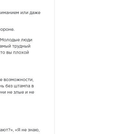
ониманием или даже
тороне.
— Молодые люди
 самый трудный
 что вы плохой
ие возможности,
нь без штампа в
Они не злые и не
ают?», «Я не знаю,