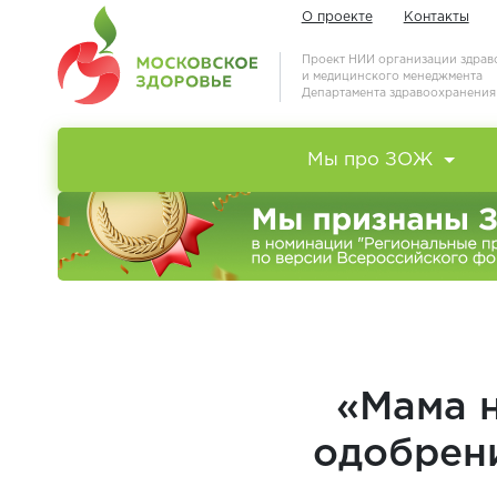
О проекте
Контакты
Проект НИИ организации здра
и медицинского менеджмента
Департамента здравоохранени
Мы про ЗОЖ
«Мама н
одобрени