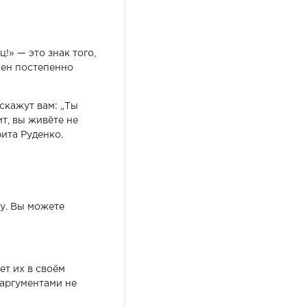
!» — это знак того,
жен постепенно
скажут вам: „Ты
ит, вы живёте не
ита Руденко.
ку. Вы можете
ет их в своём
 аргументами не