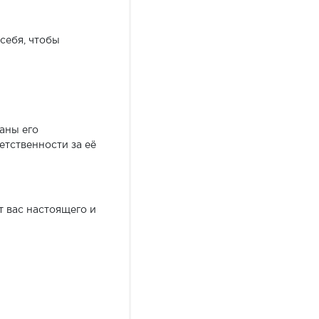
себя, чтобы
заны его
етственности за её
т вас настоящего и