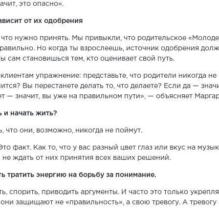
ачит, это опасно».
ависит от их одобрения
 что нужно принять. Мы привыкли, что родительское «Молодец
правильно. Но когда ты взрослеешь, источник одобрения дол
ы сам становишься тем, кто оценивает свой путь.
клиентам упражнение: представьте, что родители никогда не 
ится? Вы перестанете делать то, что делаете? Если да — знач
ет — значит, вы уже на правильном пути», — объясняет Маргар
ь и начать жить?
, что они, возможно, никогда не поймут.
Это факт. Как то, что у вас разный цвет глаз или вкус на музы
 не ждать от них принятия всех ваших решений.
ть тратить энергию на борьбу за понимание.
, спорить, приводить аргументы. И часто это только укрепля
 они защищают не «правильность», а свою тревогу. А тревогу