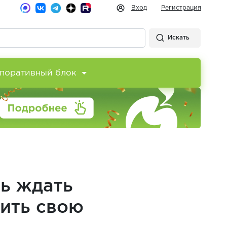
Вход
Регистрация
Искать
поративный блок
ть ждать
жить свою