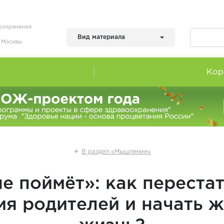
воохранения
Вид материала
я Москвы
Кор
В раздел «Мышление»
е поймёт»: как переста
я родителей и начать 