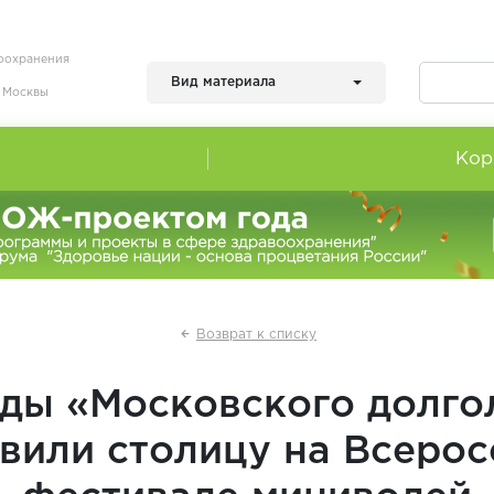
воохранения
Вид материала
я Москвы
Кор
Возврат к списку
ды «Московского долго
вили столицу на Всеро