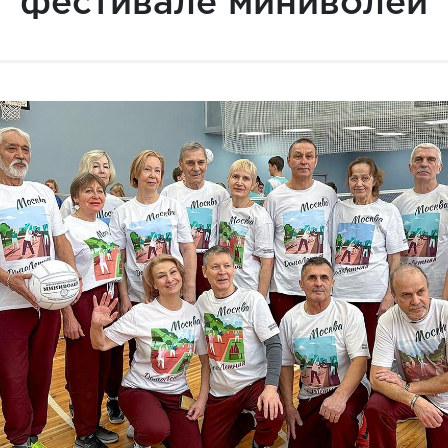
фестивале миниволей