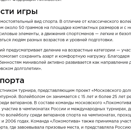
сти игры
мостоятельный вид спорта. В отличие от классического волей
ом около 50 граммов на площадке компактных размеров и с н
 силовые элементы, а движения спортсменов — легкие и безоп
аться людям разных возрастов и уровней подготовки.
й предусматривает деление на возрастные категории — учас
 помогает сохранить азарт и комфортную нагрузку. Благодаря
енностям миниволей активно развивается как направление 
вском долголетии».
спорта
тником турнира, представляющим проект «Московского долго
пурной. Волейболом он занимается с 15 лет и более 25 лет р
реди ветеранов. В составе команды московского «Локомотив
участие в чемпионатах России и международных турнирах, 
о волейболу среди ветеранов спорта на чемпионатах, прох
 и 2006 годах. Команда «Локомотива» также принимала учас
орта, где завоевывала призовые места, и представляла Россию