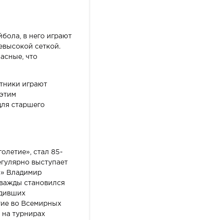
бола, в него играют
евысокой сеткой.
асные, что
тники играют
 этим
для старшего
летие», стал 85-
егулярно выступает
а» Владимир
дважды становился
одивших
тие во Всемирных
 на турнирах