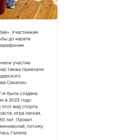
тие
». Участникам
ьбы до карате
 марафонам
иняли участие
нир также приехали
одарского
ова Сахалин.
7-м была создана
 в 2023 году:
 этот вид спорта
аста: игра легкая,
80 лет. Проект
 миниволей, потому
лась Галина