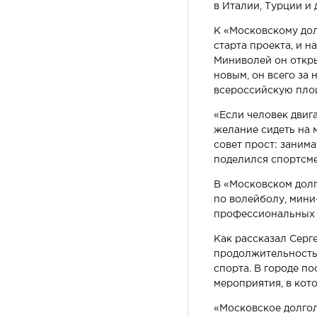
в Италии, Турции и 
К «Московскому дол
старта проекта, и 
Миниволей он открыл
новым, он всего за
всероссийскую пло
«Если человек двиг
желание сидеть на м
совет прост: занима
поделился спортсме
В «Московском долг
по волейболу, мини
профессиональных 
Как рассказал Серг
продолжительность 
спорта. В городе п
мероприятия, в кот
«Московское долгол