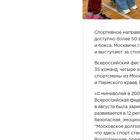
Спортивное направл
доступно более 50 
и бокса. Москвичи 
и выступают за сто
Всероссийский фест
35 команд, четыре 
спортсмены из Моск
и Пермского краев,
«С миниволей в 200
Всероссийская феде
в августе была зар
развивается в 12 ре
безопасная, эмоцион
“Московское долгол
что здесь спорт ст
Ворпотинская, през