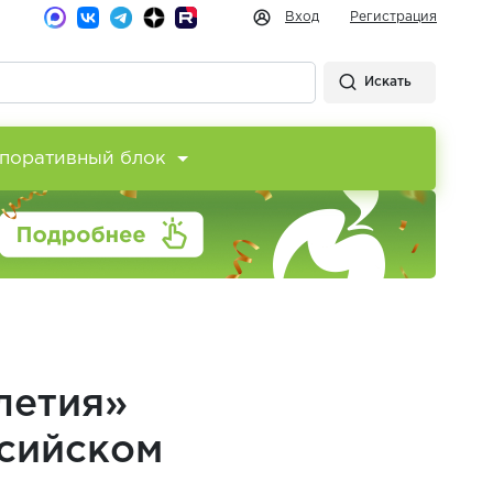
Вход
Регистрация
Искать
поративный блок
летия»
ссийском