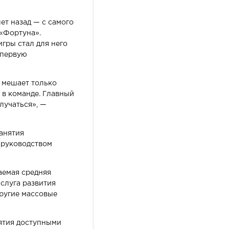
т назад — с самого
 «Фортуна».
игры стал для него
 первую
— мешает только
 в команде. Главный
лучаться», —
анятия
 руководством
емая средняя
слуга развития
ругие массовые
ятия доступными