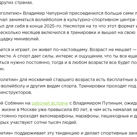
других странах.
голетию» Владимир Чепурной присоединился больше семи ле
начал заниматься волейболом в культурно-спортивном центре
 для себя в конце 2025-го. Несмотря на то что этот формат 
 несколько месяцев включился в тренировки и вышел на свою
щадку миниволей.
ается и играет, он живет по-настоящему. Возраст не мешает 
есте. А спорт дает силы, интерес и ощущение, что ты все еще
ться нужно постоянно, тогда и в любом возрасте все будет по
н.
олетии» для москвичей старшего возраста есть бесплатные з
-волейболу и другим видам спорта. Тренировки проходят под
инструкторов.
ей Собянин на
рабочей встрече
с Владимиром Путиным, ожида
жизни в Москве уже превысила 80 лет, в чем есть немалая за
остоянно проходят веломарафоны, марафоны, пешеходные и д
орых участвуют сотни тысяч людей.
етие» поддерживает эту тенденцию и делает спортивные зан