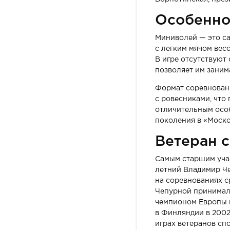
Особенно
Миниволей — это са
с легким мячом вес
В игре отсутствуют
позволяет им заним
Формат соревновани
с ровесниками, что
отличительным особ
поколения в «Моско
Ветеран 
Самым старшим учас
летний Владимир Че
на соревнованиях с
Чепурной принимал 
чемпионом Европы п
в Финляндии в 2002
играх ветеранов сп