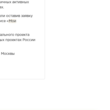
зличных активных
ах.
ли оставив заявку
исе «
Мои
рального проекта
ых проектах России
а Москвы