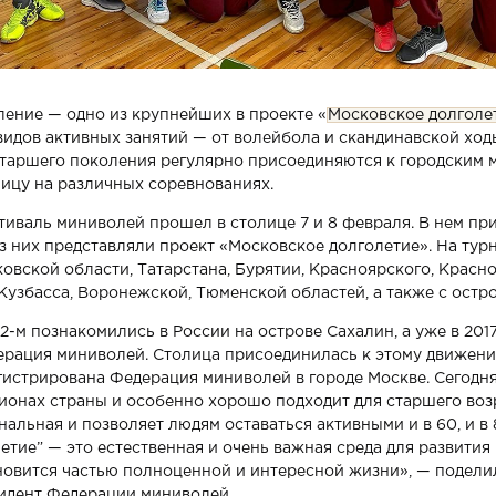
ение — одно из крупнейших в проекте «
Московское долголе
видов активных занятий — от волейбола и скандинавской ход
старшего поколения регулярно присоединяются к городским
лицу на различных соревнованиях.
иваль миниволей прошел в столице 7 и 8 февраля. В нем пр
из них представляли проект «Московское долголетие». На тур
овской области, Татарстана, Бурятии, Красноярского, Красн
 Кузбасса, Воронежской, Тюменской областей, а также с остр
2-м познакомились в России на острове Сахалин, а уже в 201
рация миниволей. Столица присоединилась к этому движению
егистрирована Федерация миниволей в городе Москве. Сегодня
гионах страны и особенно хорошо подходит для старшего возр
альная и позволяет людям оставаться активными и в 60, и в 
етие” — это естественная и очень важная среда для развития
ановится частью полноценной и интересной жизни», — подели
идент Федерации миниволей.